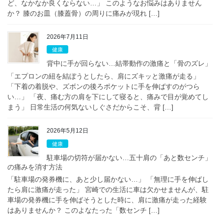
ど、なかなか良くならない…」 このようなお悩みはありません
か？ 膝のお皿（膝蓋骨）の周りに痛みが現れ […]
2026年7月11日
健康
背中に手が回らない…結帯動作の激痛と「骨のズレ」
「エプロンの紐を結ぼうとしたら、肩にズキッと激痛が走る」
「下着の着脱や、ズボンの後ろポケットに手を伸ばすのがつら
い…」 「夜、痛む方の肩を下にして寝ると、痛みで目が覚めてし
まう」 日常生活の何気ないしぐさだからこそ、背 […]
2026年5月12日
健康
駐車場の切符が届かない…五十肩の「あと数センチ」
の痛みを消す方法
「駐車場の発券機に、あと少し届かない…」 「無理に手を伸ばし
たら肩に激痛が走った」 宮崎での生活に車は欠かせませんが、駐
車場の発券機に手を伸ばそうとした時に、肩に激痛が走った経験
はありませんか？ このよなたった「数センチ […]