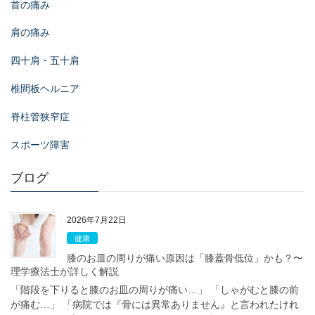
首の痛み
肩の痛み
四十肩・五十肩
椎間板ヘルニア
脊柱管狭窄症
スポーツ障害
ブログ
2026年7月22日
健康
膝のお皿の周りが痛い原因は「膝蓋骨低位」かも？〜
理学療法士が詳しく解説
「階段を下りると膝のお皿の周りが痛い…」 「しゃがむと膝の前
が痛む…」 「病院では『骨には異常ありません』と言われたけれ